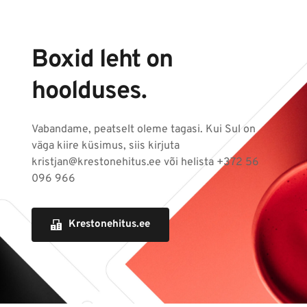
Boxid leht on 
hoolduses.
Vabandame, peatselt oleme tagasi. Kui Sul on 
väga kiire küsimus, siis kirjuta 
kristjan@krestonehitus.ee või helista +372 56 
096 966 
Krestonehitus.ee